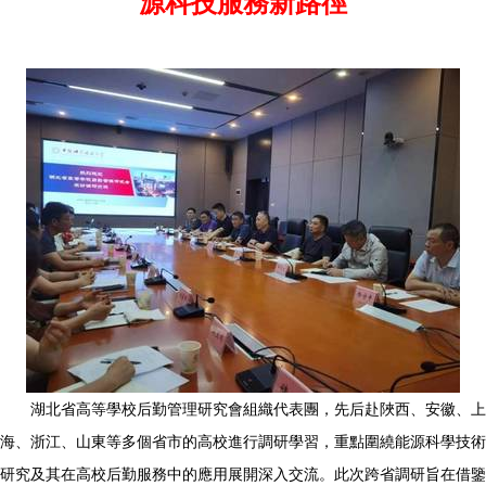
源科技服務新路徑
湖北省高等學校后勤管理研究會組織代表團，先后赴陜西、安徽、上
海、浙江、山東等多個省市的高校進行調研學習，重點圍繞能源科學技術
研究及其在高校后勤服務中的應用展開深入交流。此次跨省調研旨在借鑒