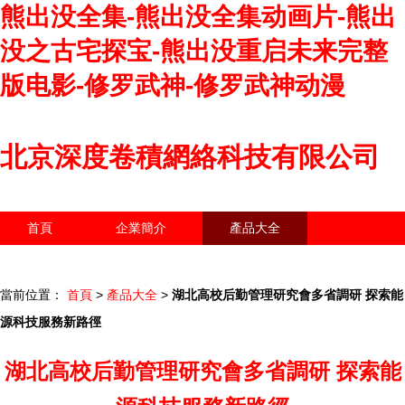
熊出没全集-熊出没全集动画片-熊出
没之古宅探宝-熊出没重启未来完整
版电影-修罗武神-修罗武神动漫
北京深度卷積網絡科技有限公司
首頁
企業簡介
產品大全
聯系我們
企業信息
訪客留言
當前位置：
首頁
>
產品大全
>
湖北高校后勤管理研究會多省調研 探索能
源科技服務新路徑
湖北高校后勤管理研究會多省調研 探索能