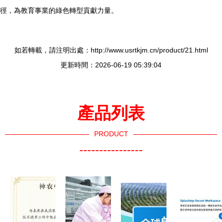
徑，為教育事業的綠色轉型貢獻力量。
如若轉載，請注明出處：http://www.usrtkjm.cn/product/21.html
更新時間：2026-06-19 05:39:04
產品列表
PRODUCT
----------------