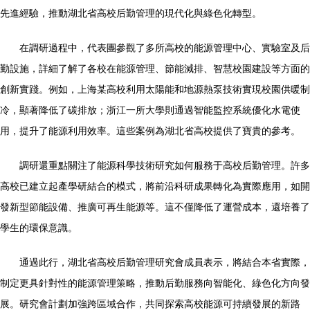
先進經驗，推動湖北省高校后勤管理的現代化與綠色化轉型。
在調研過程中，代表團參觀了多所高校的能源管理中心、實驗室及后
勤設施，詳細了解了各校在能源管理、節能減排、智慧校園建設等方面的
創新實踐。例如，上海某高校利用太陽能和地源熱泵技術實現校園供暖制
冷，顯著降低了碳排放；浙江一所大學則通過智能監控系統優化水電使
用，提升了能源利用效率。這些案例為湖北省高校提供了寶貴的參考。
調研還重點關注了能源科學技術研究如何服務于高校后勤管理。許多
高校已建立起產學研結合的模式，將前沿科研成果轉化為實際應用，如開
發新型節能設備、推廣可再生能源等。這不僅降低了運營成本，還培養了
學生的環保意識。
通過此行，湖北省高校后勤管理研究會成員表示，將結合本省實際，
制定更具針對性的能源管理策略，推動后勤服務向智能化、綠色化方向發
展。研究會計劃加強跨區域合作，共同探索高校能源可持續發展的新路