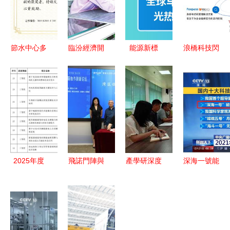
節水中心多
臨汾經濟開
能源新標
浪橋科技閃
能源驅動噴
發區晶旭新
桿、科技破
耀2025數
灌機榮獲神
能源科技
空白、基建
貿會，榮獲
農中華農業
以創新驅
創紀錄 我
重點企業榮
科技獎一等
動，領跑能
國能源科技
譽，以能源
獎
源科技新賽
與基建領域
科技研究服
道
捷報頻傳
務引領未來
2025年度
飛諾門陣與
產學研深度
深海一號能
中國可再生
東盟工程與
融合，賦能
源站 大國
能源學會科
科技院達成
區域發展
重器屢創紀
學技術獎公
戰略合作，
——惠州學
錄，能源科
示，能源科
共啟能源科
院與惠陽區
技鑄就深海