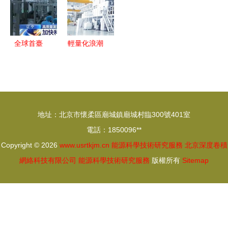
學技術研究
技新篇章
舉行校地產
夢想
服務推動產
學研對接會
業創新
全球首臺
輕量化浪潮
0.235秒寬
與新能源變
體螺旋CT
革 鴻圖科
誕生記 能
技如何解鎖
源科技跨界
新質生產力
地址：北京市懷柔區廟城鎮廟城村臨300號401室
創新的醫學
密碼
電話：1850096**
奇跡
Copyright © 2026
www.usrtkjm.cn
能源科學技術研究服務
北京深度卷積
網絡科技有限公司
能源科學技術研究服務
版權所有
Sitemap